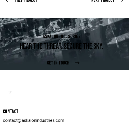
Prev Project
Next Project
ASKALON INDUSTRIES
HEAR THE THREAT. SECURE THE SKY.
GET IN TOUCH
CONTACT
contact@askalonindustries.com