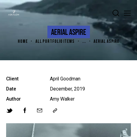
AERIAL ASPIRE
HOME
ALL PORTFOLIO ITEMS
...
AERIAL ASPIRE
Client
April Goodman
Date
December, 2019
Author
Amy Walker